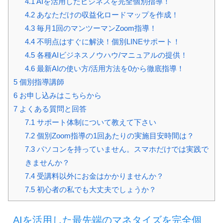
4.1
AIを活用したビジネスを完全個別指導！
4.2
あなただけの収益化ロードマップを作成！
4.3
毎月1回のマンツーマンZoom指導！
4.4
不明点はすぐに解決！個別LINEサポート！
4.5
各種AIビジネスノウハウ/マニュアルの提供！
4.6
最新AIの使い方/活用方法を0から徹底指導！
5
個別指導講師
6
お申し込みはこちらから
7
よくある質問と回答
7.1
サポート体制について教えて下さい
7.2
個別Zoom指導の1回あたりの実施目安時間は？
7.3
パソコンを持っていません。スマホだけでは実践で
きませんか？
7.4
受講料以外にお金はかかりませんか？
7.5
初心者の私でも大丈夫でしょうか？
AIを活用した最先端のマネタイズを完全個