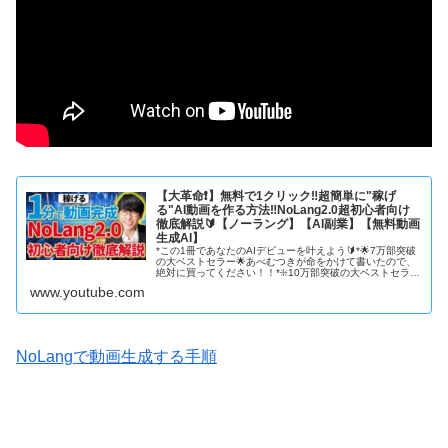
【大革命❗️】無料で1クリック‼️超簡単に"稼げ
る"AI動画を作る方法‼️NoLang2.0超初心者向け
徹底解説🔰【ノーラング】【AI副業】【無料動画
生成AI】
*この1冊であなたのAIデビューを叶えよう🔰*🌟7万部突破
の大ベストセラー🌟あべむつきが命をかけて書いたので、
絶対に買ってください！！*❇️10万部突破の大ベストセラ
ー！ご注文はコチラ！❇️*『2ヶ月で月30万円を実現する超
www.youtube.com
初心者でも稼げるAI活用法』👇️Amazonでのご注文はコチ
ラ✨️👇️👇️楽天でのご注文はコチラ...
NoLangで動画生成する手順