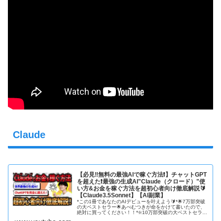
Claude
【必見‼️無料の最強AIで稼ぐ方法❗️】チャットGPT
を超えた❗️最強の生成AI"Claude（クロード）"使
い方&お金を稼ぐ方法を超初心者向け徹底解説🔰
【Claude3.5Sonnet】【AI副業】
*この1冊であなたのAIデビューを叶えよう🔰*🌟7万部突破
の大ベストセラー🌟あべむつきが命をかけて書いたので、
絶対に買ってください！！*❇️10万部突破の大ベストセラ
ー！ご注文はコチラ！❇️*『2ヶ月で月30万円を実現する超