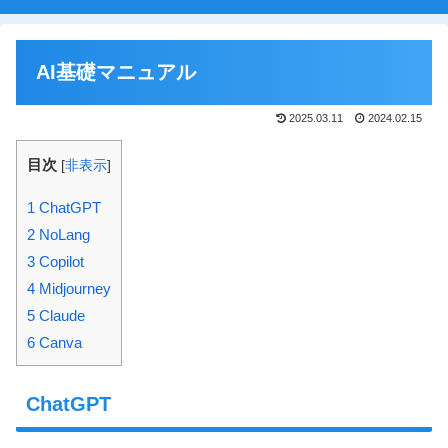
AI基礎マニュアル
2025.03.11
2024.02.15
目次
[
非表示
]
1
ChatGPT
2
NoLang
3
Copilot
4
Midjourney
5
Claude
6
Canva
ChatGPT