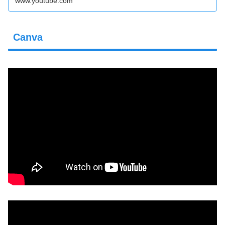
www.youtube.com
初心者でも稼げるAI活用法』👇️Amazonでのご注文はコチ
ラ✨️👇️👇️楽天でのご注文はコチラ...
Canva